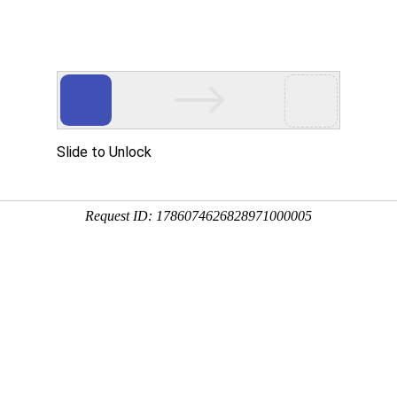
解决方
技术服
客户案
企业动
关于EVO视
案
务
例
态
国)