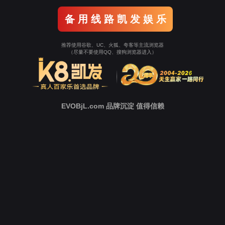
备 用 线 路 凯 发 娱 乐
推荐使用谷歌、UC、火狐、夸客等主流浏览器
（尽量不要使用QQ、搜狗浏览器进入）
EVOBjL.com 品牌沉淀 值得信赖