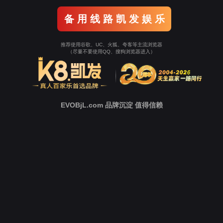
备 用 线 路 凯 发 娱 乐
推荐使用谷歌、UC、火狐、夸客等主流浏览器
（尽量不要使用QQ、搜狗浏览器进入）
EVOBjL.com 品牌沉淀 值得信赖